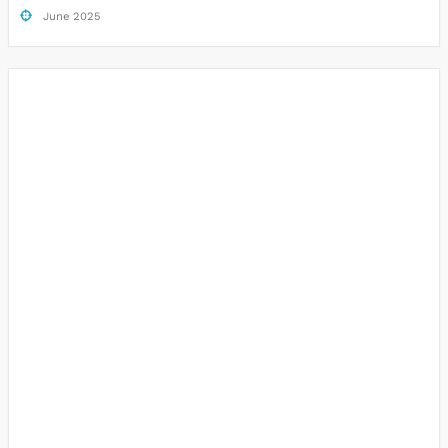
June 2025
Togel
Slot Deposit Pulsa
Data hk
Slot Gacor
Keluaran Hongkong
Slot Pulsa
Togel Sidney
Keluaran Macau
Togel Macau