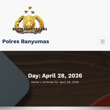
Skip
to
content
Polres Banyumas
Day:
April 28, 2026
Home
»
Archives for April 28, 2026