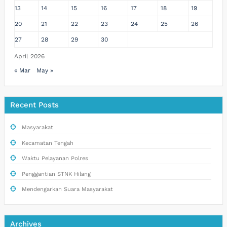
13
14
15
16
17
18
19
20
21
22
23
24
25
26
27
28
29
30
April 2026
« Mar
May »
Recent Posts
Masyarakat
Kecamatan Tengah
Waktu Pelayanan Polres
Penggantian STNK Hilang
Mendengarkan Suara Masyarakat
Archives