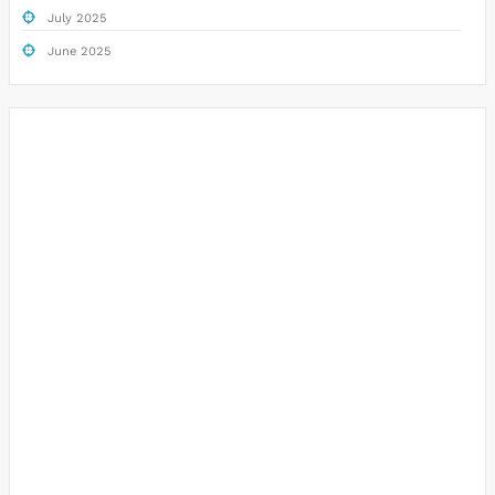
July 2025
June 2025
Togel
Slot Deposit Pulsa
Data hk
Slot Gacor
Keluaran Hongkong
Slot Pulsa
Togel Sidney
Keluaran Macau