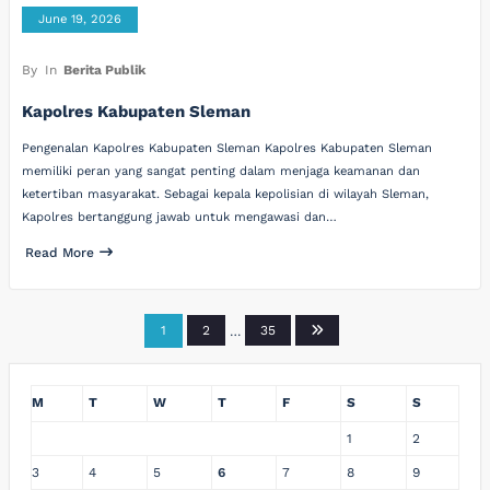
June 19, 2026
By
In
Berita Publik
Kapolres Kabupaten Sleman
Pengenalan Kapolres Kabupaten Sleman Kapolres Kabupaten Sleman
memiliki peran yang sangat penting dalam menjaga keamanan dan
ketertiban masyarakat. Sebagai kepala kepolisian di wilayah Sleman,
Kapolres bertanggung jawab untuk mengawasi dan…
Read More
Posts
1
2
…
35
pagination
M
T
W
T
F
S
S
1
2
3
4
5
6
7
8
9