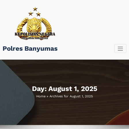
Skip
to
content
Polres Banyumas
Day:
August 1, 2025
Home
»
Archives for August 1, 2025