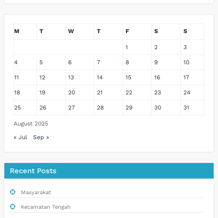
M
T
W
T
F
S
S
1
2
3
4
5
6
7
8
9
10
11
12
13
14
15
16
17
18
19
20
21
22
23
24
25
26
27
28
29
30
31
August 2025
« Jul
Sep »
Recent Posts
Masyarakat
Kecamatan Tengah