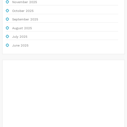
November 2025
October 2025
September 2025
August 2025
July 2025
June 2025
Togel
Slot Deposit Pulsa
Data hk
Slot Gacor
Keluaran Hongkong
Slot Pulsa