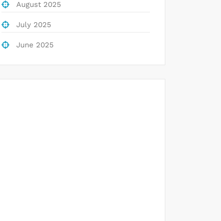
August 2025
July 2025
June 2025
Togel
Slot Deposit Pulsa
Data hk
Slot Gacor
Keluaran Hongkong