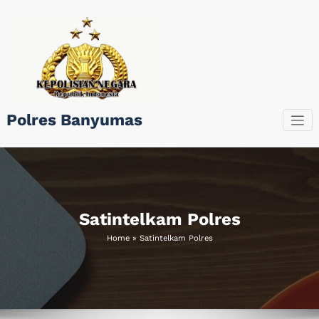
Skip
to
content
Polres Banyumas
Satintelkam Polres
Home
»
Satintelkam Polres