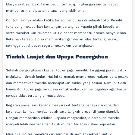
Masyarakat yang aktif dan peduli terhadap lingkungan sekitar dapat
membantu menciptakan situasi yang lebih aman.
Contoh lainnya adalah ketika terjadi pencurian di sebuah toko. Pemilik
toko yang melaporkan kehilangan barangnya kepada pihak kepolisian,
serta memberikan rekaman CCTV, dapat membantu proses penyelidikan.
Rekaman tersebut bisa memberikan gambaran jelas tentang pelaku,
sehingga polisi dapat segera melakukan penangkapan.
Tindak Lanjut dan Upaya Pencegahan
Setelah pengungkapan kasus, Polres juga memiliki tanggung jawab untuk
melakukan tindak lanjut. Hal ini termasuk memproses hukum para pelaku
dan memastikan mereka mendapatkan sanksi yang sesuai. Namun, tidak
hanya itu, Polres juga berupaya untuk melakukan pencegahan agar kasus
serupa tidak terulang di masa depan.
Kegiatan sosialisasi kepada masyarakat tentang bahaya narkoba dan
kejahatan lainnya menjadi salah satu langkah preventif yang diambil.
Dengan memberikan edukasi kepada masyarakat, diharapkan mereka
menjadi lebih waspada dan tidak mudah terjebak dalam kejahatan.
Misalnya, Polres mengadakan seminar di sekolah-sekolah untuk