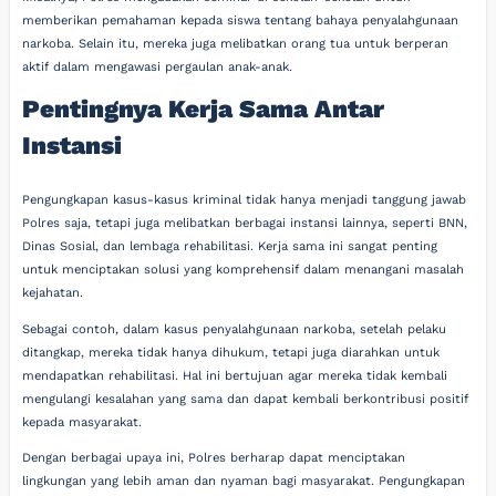
memberikan pemahaman kepada siswa tentang bahaya penyalahgunaan
narkoba. Selain itu, mereka juga melibatkan orang tua untuk berperan
aktif dalam mengawasi pergaulan anak-anak.
Pentingnya Kerja Sama Antar
Instansi
Pengungkapan kasus-kasus kriminal tidak hanya menjadi tanggung jawab
Polres saja, tetapi juga melibatkan berbagai instansi lainnya, seperti BNN,
Dinas Sosial, dan lembaga rehabilitasi. Kerja sama ini sangat penting
untuk menciptakan solusi yang komprehensif dalam menangani masalah
kejahatan.
Sebagai contoh, dalam kasus penyalahgunaan narkoba, setelah pelaku
ditangkap, mereka tidak hanya dihukum, tetapi juga diarahkan untuk
mendapatkan rehabilitasi. Hal ini bertujuan agar mereka tidak kembali
mengulangi kesalahan yang sama dan dapat kembali berkontribusi positif
kepada masyarakat.
Dengan berbagai upaya ini, Polres berharap dapat menciptakan
lingkungan yang lebih aman dan nyaman bagi masyarakat. Pengungkapan