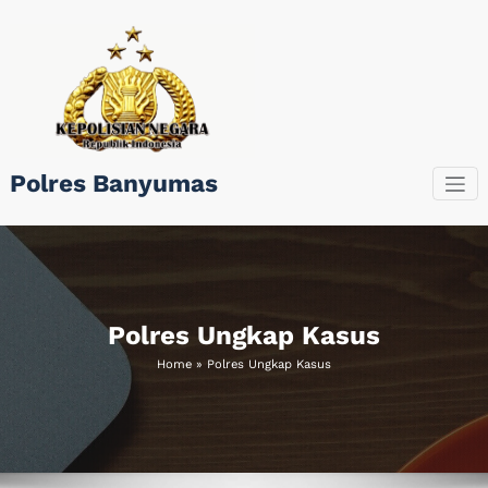
Skip
to
content
Polres Banyumas
Polres Ungkap Kasus
Home
»
Polres Ungkap Kasus