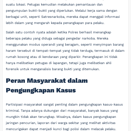
suatu lokasi. Petugas kemudian melakukan pemantauan dan
pengumpulan bukti-bukti yang diperlukan. Melalui kerja sama dengan
berbagai unit, seperti Satresnarkoba, mereka dapat menggali informasi
lebih dalam yang mengarah kepada penangkapan para pelaku.
Salah satu contoh nyata adalah ketika Polres berhasil menangkap
beberapa pelaku yang diduga sebagai pengedar narkoba. Mereka
menggunakan modus operandi yang beragam, seperti menyimpan barang
haram tersebut di tempat-tempat yang tidak terduga, termasuk di dalam
rumah kosong atau di kendaraan yang diparkir. Penangkapan ini tidak
hanya melibatkan petugas di lapangan, tetapi juga melibatkan ahli
forensik untuk menganalisis barang bukti yang ditemukan.
Peran Masyarakat dalam
Pengungkapan Kasus
Partisipasi masyarakat sangat penting dalam pengungkapan kasus-kasus
kriminal. Tanpa adanya dukungan dari masyarakat, banyak kasus yang
mungkin tidak akan terungkap. Misalnya, dalam kasus pengungkapan
jaringan pencurian, laporan dari warga sekitar yang melihat aktivitas
mencurigakan dapat menjadi kunci bagi polisi dalam melacak pelaku.