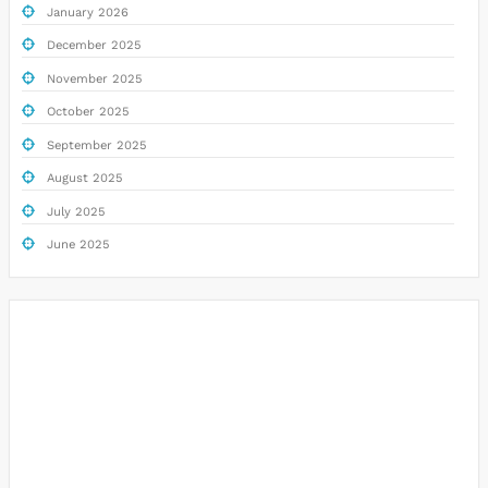
January 2026
December 2025
November 2025
October 2025
September 2025
August 2025
July 2025
June 2025
Togel
Slot Deposit Pulsa
Data hk
Slot Gacor