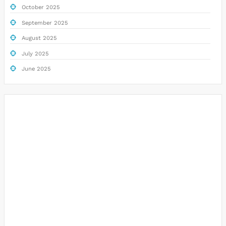
October 2025
September 2025
August 2025
July 2025
June 2025
Togel
Slot Deposit Pulsa
Data hk
Slot Gacor
Keluaran Hongkong
Slot Pulsa