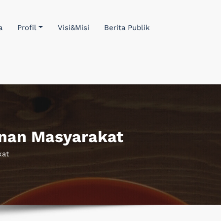
a
Profil
Visi&Misi
Berita Publik
anan Masyarakat
kat