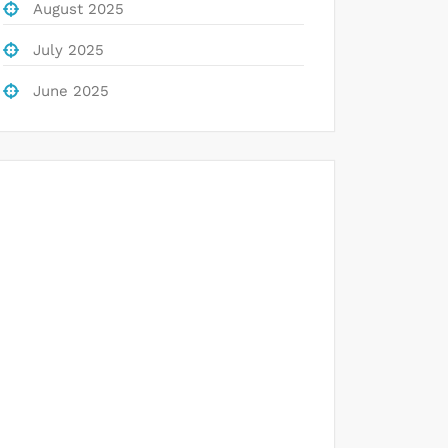
August 2025
July 2025
June 2025
Togel
Slot Deposit Pulsa
Data hk
Slot Gacor
Keluaran Hongkong