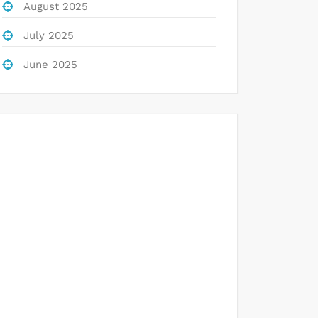
August 2025
July 2025
June 2025
Togel
Slot Deposit Pulsa
Data hk
Slot Gacor
Keluaran Hongkong